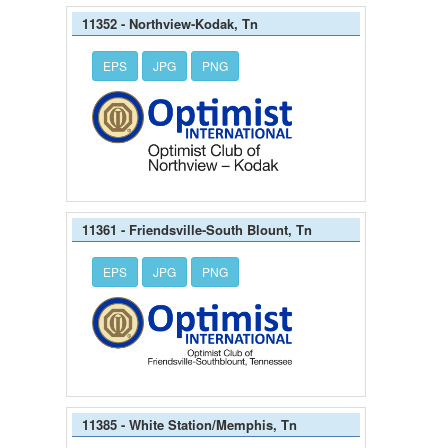
11352 - Northview-Kodak, Tn
EPS
JPG
PNG
11361 - Friendsville-South Blount, Tn
EPS
JPG
PNG
11385 - White Station/Memphis, Tn