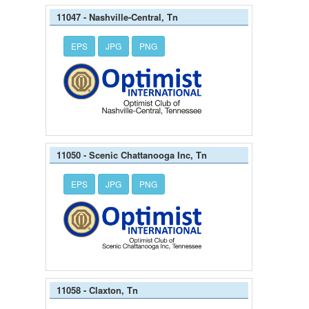
11047 - Nashville-Central, Tn
EPS
JPG
PNG
11050 - Scenic Chattanooga Inc, Tn
EPS
JPG
PNG
11058 - Claxton, Tn