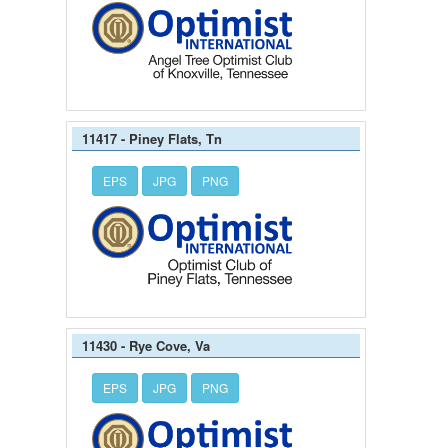
11417 - Piney Flats, Tn
EPS
JPG
PNG
11430 - Rye Cove, Va
EPS
JPG
PNG