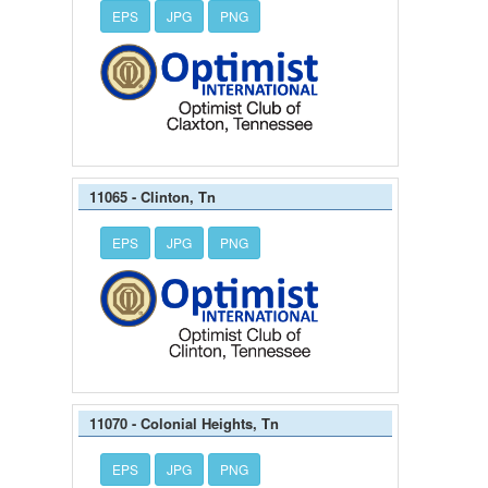
EPS
JPG
PNG
11065 - Clinton, Tn
EPS
JPG
PNG
11070 - Colonial Heights, Tn
EPS
JPG
PNG