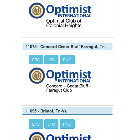
11075 - Concord-Cedar Bluff-Farragut, Tn
EPS
JPG
PNG
11095 - Bristol, Tn-Va
EPS
JPG
PNG