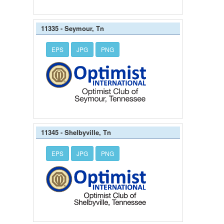
11335 - Seymour, Tn
EPS
JPG
PNG
11345 - Shelbyville, Tn
EPS
JPG
PNG