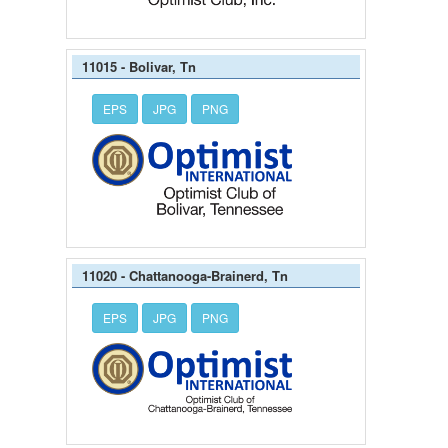
11015 - Bolivar, Tn
EPS
JPG
PNG
11020 - Chattanooga-Brainerd, Tn
EPS
JPG
PNG