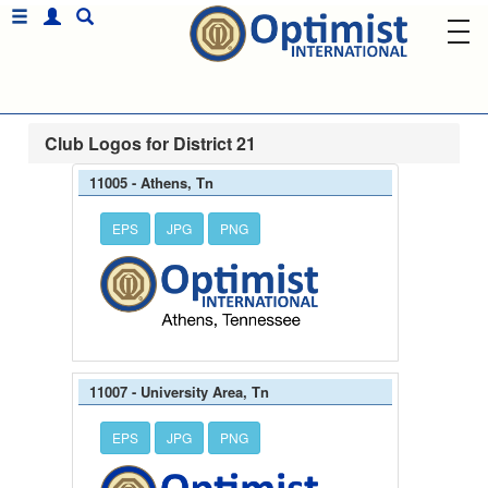
Club Logos for District 21
11005 - Athens, Tn
EPS
JPG
PNG
11007 - University Area, Tn
EPS
JPG
PNG