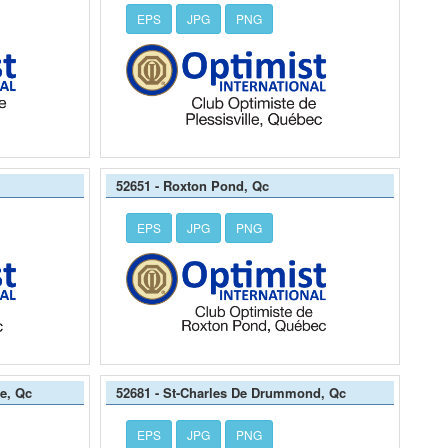
EPS
JPG
PNG
52651 - Roxton Pond, Qc
EPS
JPG
PNG
re, Qc
52681 - St-Charles De Drummond, Qc
EPS
JPG
PNG