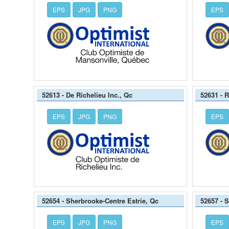
EPS
JPG
PNG
EPS
52613 - De Richelieu Inc., Qc
52631 - 
EPS
JPG
PNG
EPS
52654 - Sherbrooke-Centre Estrie, Qc
52657 - 
EPS
JPG
PNG
EPS