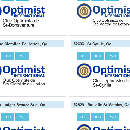
Ste-Clothilde De Horton, Qc
52696 - St-Cyrille, Qc
JPG
PNG
EPS
JPG
PNG
St-Ludger-Beauce-Sud, Qc
52829 - Rouville-St-Mathias, Qc
JPG
PNG
EPS
JPG
PNG