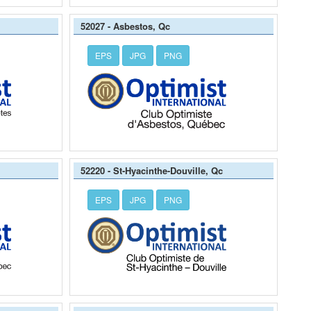
52027 - Asbestos, Qc
EPS
JPG
PNG
52220 - St-Hyacinthe-Douville, Qc
EPS
JPG
PNG