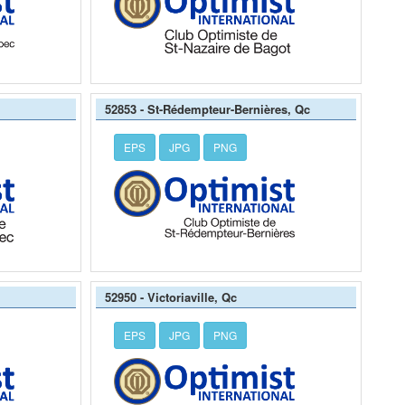
52853 - St-Rédempteur-Bernières, Qc
EPS
JPG
PNG
52950 - Victoriaville, Qc
EPS
JPG
PNG