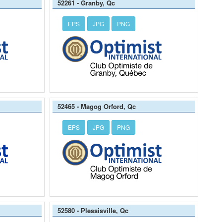
52261 - Granby, Qc
EPS
JPG
PNG
52465 - Magog Orford, Qc
EPS
JPG
PNG
52580 - Plessisville, Qc