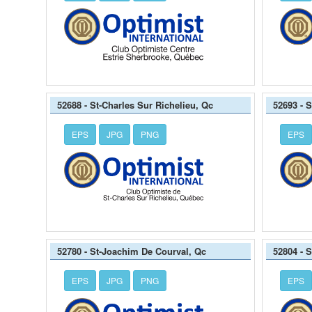
52688 - St-Charles Sur Richelieu, Qc
52693 - 
EPS
JPG
PNG
EPS
52780 - St-Joachim De Courval, Qc
52804 - 
EPS
JPG
PNG
EPS