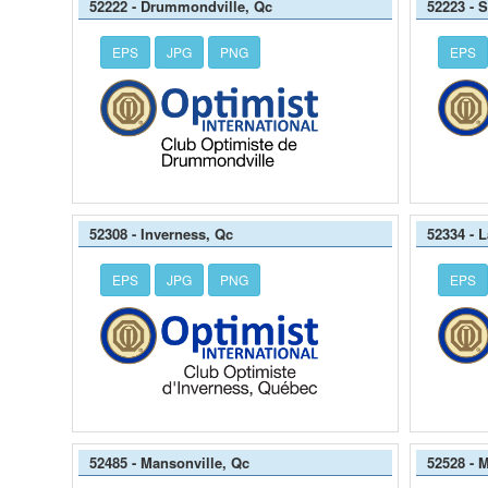
52222 - Drummondville, Qc
52223 - 
EPS
JPG
PNG
EPS
52308 - Inverness, Qc
52334 - 
EPS
JPG
PNG
EPS
52485 - Mansonville, Qc
52528 - 