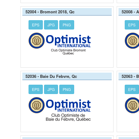
52004 - Bromont 2018, Qc
52008 - 
EPS
JPG
PNG
EPS
52036 - Baie Du Febvre, Qc
52063 - 
EPS
JPG
PNG
EPS