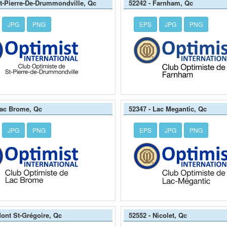
St-Pierre-De-Drummondville, Qc
52242 - Farnham, Qc
JPG
PNG
EPS
JPG
PNG
Lac Brome, Qc
52347 - Lac Megantic, Qc
JPG
PNG
EPS
JPG
PNG
Mont St-Grégoire, Qc
52552 - Nicolet, Qc