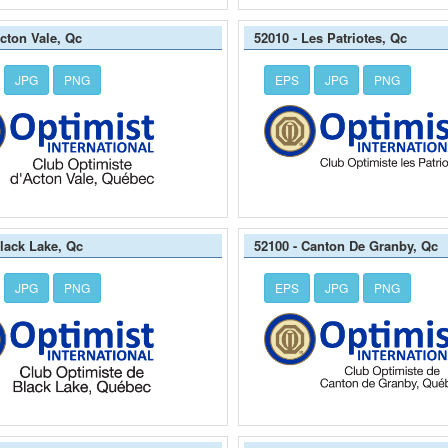
Acton Vale, Qc
52010 - Les Patriotes, Qc
JPG
PNG
EPS
JPG
PNG
Black Lake, Qc
52100 - Canton De Granby, Qc
JPG
PNG
EPS
JPG
PNG