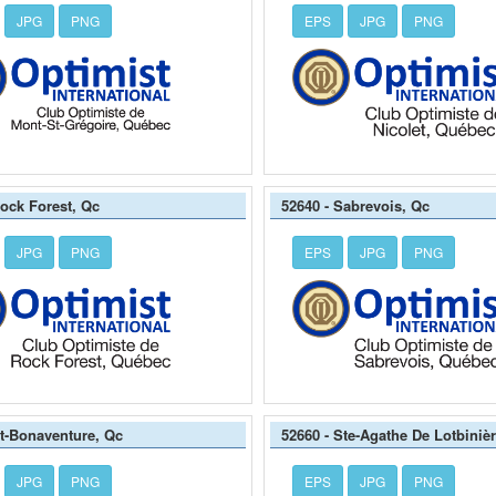
JPG
PNG
EPS
JPG
PNG
Rock Forest, Qc
52640 - Sabrevois, Qc
JPG
PNG
EPS
JPG
PNG
St-Bonaventure, Qc
52660 - Ste-Agathe De Lotbiniè
JPG
PNG
EPS
JPG
PNG