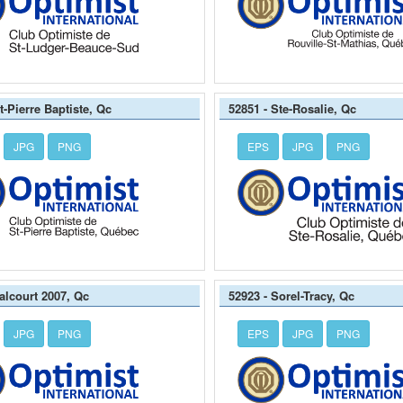
t-Pierre Baptiste, Qc
52851 - Ste-Rosalie, Qc
JPG
PNG
EPS
JPG
PNG
alcourt 2007, Qc
52923 - Sorel-Tracy, Qc
JPG
PNG
EPS
JPG
PNG