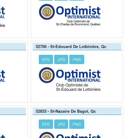
52706 - St-Edouard De Lotbinière, Qc
EPS
JPG
PNG
52833 - St-Nazaire De Bagot, Qc
EPS
JPG
PNG