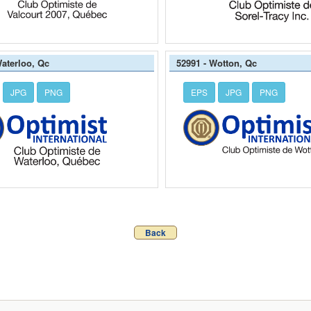
Waterloo, Qc
52991 - Wotton, Qc
JPG
PNG
EPS
JPG
PNG
Back