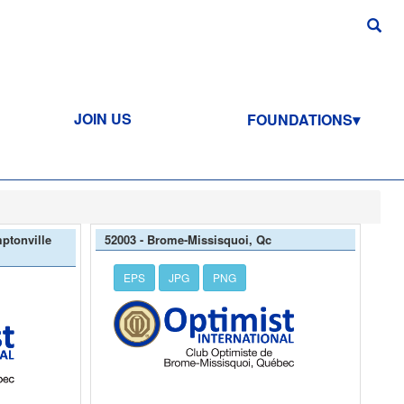
JOIN US
FOUNDATIONS
ptonville
52003 - Brome-Missisquoi, Qc
EPS
JPG
PNG