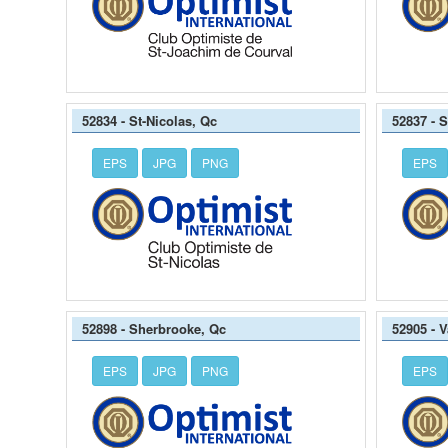
52834 - St-Nicolas, Qc
52837 - S
EPS
JPG
PNG
EPS
52898 - Sherbrooke, Qc
52905 - V
EPS
JPG
PNG
EPS