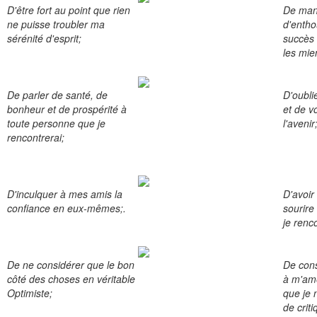
D'être fort au point que rien
De mani
ne puisse troubler ma
d'entho
sérénité d'esprit;
succès 
les mie
De parler de santé, de
D'oubli
bonheur et de prospérité à
et de v
toute personne que je
l'avenir
rencontrerai;
D'inculquer à mes amis la
D'avoir 
confiance en eux-mêmes;.
sourire
je renco
De ne considérer que le bon
De cons
côté des choses en véritable
à m'am
Optimiste;
que je 
de criti